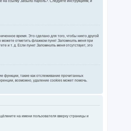
те на ссылку
Забыли пароль?
. Следуйте инструкциям, и
иченное время. Это сделано для того, чтобы никто другой
вы можете отметить флажком пункт
Запомнить меня
при
те и т. д. Если пункт
Запомнить меня
отсутствует, это
ие функции, такие как отслеживание прочитанных
ренции, возможно, удаление cookies может помочь.
 щёлкните на имени пользователя вверху страницы и