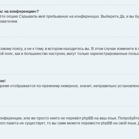
час на конференции»?
дёте опцию
Скрывать моё пребывание на конференции
. Выберите
Да
, и вы 
зователем.
вому поясу, а не к тому, в котором находитесь вы. В этом случае измените в 
овой пояс, как и большинство настроек, могут только зарегистрированные пол
ое!
о время отображается по-прежнему неверное, значит, неправильно установле
онференции, или же просто никто не перевёл phpBB на ваш язык. Попробуйт
вого пакета не существует, то вы сами можете перевести phpBB на свой язы