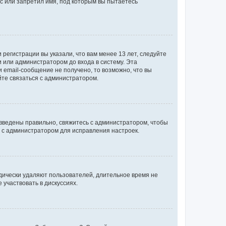
с или запретил имя, под которым вы пытаетесь
регистрации вы указали, что вам менее 13 лет, следуйте
 или администратором до входа в систему. Эта
 email-сообщение не получено, то возможно, что вы
йте связаться с администратором.
 введены правильно, свяжитесь с администратором, чтобы
ь с администратором для исправления настроек.
дически удаляют пользователей, длительное время не
участвовать в дискуссиях.