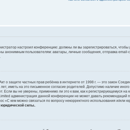
дминистратор настроил конференцию: должны ли вы зарегистрироваться, чтобы
 анонимным пользователям: аватары, личные сообщения, отправка email-сооб
.
 или Акт о защите частных прав ребёнка в интернете от 1998 г. — это закон Со
т, иметь на это письменное согласие родителей. Допустимо наличие иного
 Если вы не уверены, применимо ли это к вам, как к регистрирующемуся на 
Limited администрация данной конференции не может давать рекомендаций 
ос «С кем можно связаться по вопросу некорректного использования и/или ю
т юридической силы.
.