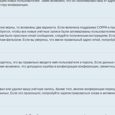
ию новых пользователей. Также возможно, что он заблокировал ваш IP-адре
атору конференции.
они верны, то возможны два варианта. Если включена поддержка COPPA и при 
уется, чтобы все новые учётные записи были активированы пользователями
ам было прислано email-сообщение, следуйте полученным инструкциям. Если
пам-фильтром. Если вы уверены, что ввели правильный адрес email, попробу
едитесь, что вы правильно вводите имя пользователя и пароль. Если данные
Также возможно, что допущена ошибка в конфигурации конференции, свяжитес
вал или удалил вашу учётную запись. Кроме того, многие конференции перио
ных. Если это произошло, попробуйте зарегистрироваться снова и активнее 