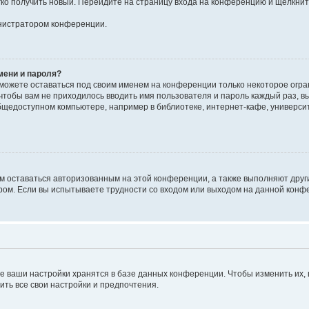
егко получить новый. Перейдите на страницу входа на конференцию и щёлкни
инистратором конференции.
мени и пароля?
сможете оставаться под своим именем на конференции только некоторое огран
 чтобы вам не приходилось вводить имя пользователя и пароль каждый раз, 
щедоступном компьютере, например в библиотеке, интернет-кафе, университе
ам оставаться авторизованным на этой конференции, а также выполняют друг
ом. Если вы испытываете трудности со входом или выходом на данной конфе
е ваши настройки хранятся в базе данных конференции. Чтобы изменить их,
ить все свои настройки и предпочтения.