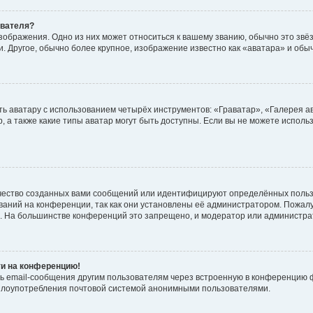
ователя?
зображения. Одно из них может относиться к вашему званию, обычно это звёзд
. Другое, обычно более крупное, изображение известно как «аватара» и обы
ь аватару с использованием четырёх инструментов: «Граватар», «Галерея а
, а также какие типы аватар могут быть доступны. Если вы не можете испол
чество созданных вами сообщений или идентифицируют определённых польз
аний на конференции, так как они установлены её администратором. Пожал
е. На большинстве конференций это запрещено, и модератор или администра
ти на конференцию!
ь email-сообщения другим пользователям через встроенную в конференцию ф
ь злоупотребления почтовой системой анонимными пользователями.