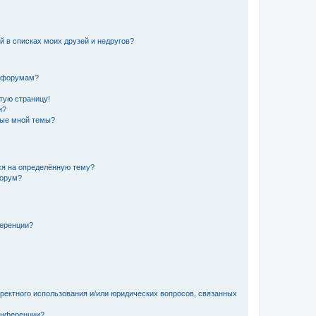
й в списках моих друзей и недругов?
и форумам?
стую страницу!
и?
ные мной темы?
ься на определённую тему?
форум?
ференции?
рректного использования и/или юридических вопросов, связанных
конференции?