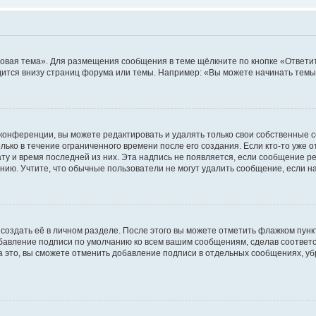
овая тема». Для размещения сообщения в теме щёлкните по кнопке «Ответит
ится внизу страниц форума или темы. Например: «Вы можете начинать темы»
конференции, вы можете редактировать и удалять только свои собственные 
ько в течение ограниченного времени после его создания. Если кто-то уже 
дату и время последней из них. Эта надпись не появляется, если сообщение 
ию. Учтите, что обычные пользователи не могут удалить сообщение, если на 
создать её в личном разделе. После этого вы можете отметить флажком пун
обавление подписи по умолчанию ко всем вашим сообщениям, сделав соотве
а это, вы сможете отменить добавление подписи в отдельных сообщениях, у