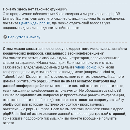
Почему здесь нет такой-то функции?
Это программное обеспечение было создано и лицензировано phpBB
Limited. Если вы считаете, что какая-то функция должна быть добавлена,
посетите
Центр идей phpBB
, где можно отдать свой голос за уже
поданные идеи или предложить собственные.
Вернуться к началу
С кем можно связаться по вопросу некорректного использования и/или
юридических вопросов, связанных с этой конференцией?
Вы можете связаться с любым из администраторов, перечисленных в
списке на странице «Наша команда». Если вы не получили ответа,
свяжитесь с владельцем домена (сделайте
whois lookup
) или, если
конференция находится на бесплатном домене (например, chat.ru,
Yahoo!, free.fr, f2s.com и т. п.), с руководством или техподдержкой данного
домена. Учтите, что phpBB Limited
не имеет никакого контроля над
данной конференцией
и не может нести никакой ответственности за то,
кем и как данная конференция используется. Не обращайтесь к phpBB
Limited по юридическим вопросам (о приостановке работы конференции,
ответственности за неё и т. д.), которые
не относятся напрямую
к сайту
phpBB.com или которые частично относятся к программному
обеспечению phpBB Limited. Если же вы всё-таки пошлёте email в адрес
phpBB Limited об использовании данной конференции
третьей стороной
,
то не ждите подробного письма, или вы можете вообще не получить
ответа.