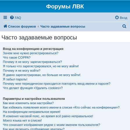
Форумы ЛВК
FAQ
Вход
П
Список форумов
Часто задаваемые вопросы
о
Часто задаваемые вопросы
и
с
Вход на конференцию и регистрация
Зачем мне нужно регистрироваться?
к
Что такое COPPA?
Почему я не могу зарегистрироваться?
Я только что зарегистрировался, но не могу войти!
Почему я не могу войти?
Я давно зарегистрирован, но больше не могу войти!
Я забыл пароль!
Почему мне периодически приходится повторять ввод имени и пароля?
Что делает функция «Удалить cookies»?
Параметры и настройки пользователя
Как мне изменить мои настройки?
Как избежать появления моего имени в списке «Кто сейчас на конференции»?
На конференции неправильное время!
Я изменил часовой пояс, но время всё равно неправильное!
Моего языка нет в списке!
Что означают изображения рядом с моим именем пользователя?
Как мне включить отображение аватары?