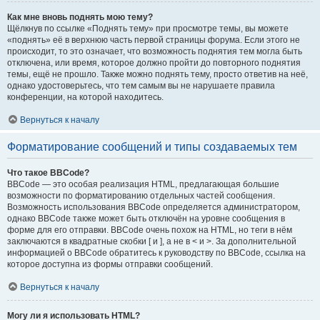
Как мне вновь поднять мою тему?
Щёлкнув по ссылке «Поднять тему» при просмотре темы, вы можете
«поднять» её в верхнюю часть первой страницы форума. Если этого не
происходит, то это означает, что возможность поднятия тем могла быть
отключена, или время, которое должно пройти до повторного поднятия
темы, ещё не прошло. Также можно поднять тему, просто ответив на неё,
однако удостоверьтесь, что тем самым вы не нарушаете правила
конференции, на которой находитесь.
Вернуться к началу
Форматирование сообщений и типы создаваемых тем
Что такое BBCode?
BBCode — это особая реализация HTML, предлагающая большие
возможности по форматированию отдельных частей сообщения.
Возможность использования BBCode определяется администратором,
однако BBCode также может быть отключён на уровне сообщения в
форме для его отправки. BBCode очень похож на HTML, но теги в нём
заключаются в квадратные скобки [ и ], а не в < и >. За дополнительной
информацией о BBCode обратитесь к руководству по BBCode, ссылка на
которое доступна из формы отправки сообщений.
Вернуться к началу
Могу ли я использовать HTML?