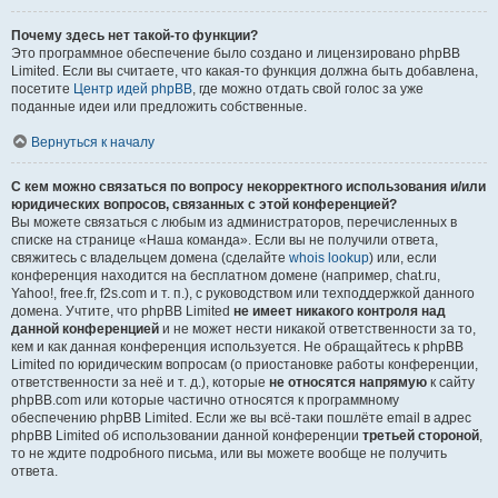
Почему здесь нет такой-то функции?
Это программное обеспечение было создано и лицензировано phpBB
Limited. Если вы считаете, что какая-то функция должна быть добавлена,
посетите
Центр идей phpBB
, где можно отдать свой голос за уже
поданные идеи или предложить собственные.
Вернуться к началу
С кем можно связаться по вопросу некорректного использования и/или
юридических вопросов, связанных с этой конференцией?
Вы можете связаться с любым из администраторов, перечисленных в
списке на странице «Наша команда». Если вы не получили ответа,
свяжитесь с владельцем домена (сделайте
whois lookup
) или, если
конференция находится на бесплатном домене (например, chat.ru,
Yahoo!, free.fr, f2s.com и т. п.), с руководством или техподдержкой данного
домена. Учтите, что phpBB Limited
не имеет никакого контроля над
данной конференцией
и не может нести никакой ответственности за то,
кем и как данная конференция используется. Не обращайтесь к phpBB
Limited по юридическим вопросам (о приостановке работы конференции,
ответственности за неё и т. д.), которые
не относятся напрямую
к сайту
phpBB.com или которые частично относятся к программному
обеспечению phpBB Limited. Если же вы всё-таки пошлёте email в адрес
phpBB Limited об использовании данной конференции
третьей стороной
,
то не ждите подробного письма, или вы можете вообще не получить
ответа.