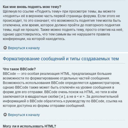
Как мне вновь поднять мою тему?
Щёлкнув по ссылке «Поднять тему» при просмотре темы, вы можете
«поднять» её в верхнюю часть первой страницы форума. Если этого не
происходит, то это означает, что возможность поднятия тем могла быть
отключена, или время, которое должно пройти до повторного поднятия
темы, ещё не прошло. Также можно поднять тему, просто ответив на неё,
однако удостоверьтесь, что тем самым вы не нарушаете правила
конференции, на которой находитесь.
Вернуться к началу
Форматирование сообщений и типы создаваемых тем
Что такое BBCode?
BBCode — это особая реализация HTML, предлагающая большие
возможности по форматированию отдельных частей сообщения.
Возможность использования BBCode определяется администратором,
однако BBCode также может быть отключён на уровне сообщения в
форме для его отправки. BBCode очень похож на HTML, но теги в нём
заключаются в квадратные скобки [ и ], а не в < и >. За дополнительной
информацией о BBCode обратитесь к руководству по BBCode, ссылка на
которое доступна из формы отправки сообщений.
Вернуться к началу
Могу ли я использовать HTML?