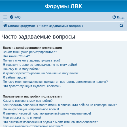
Форумы ЛВК
FAQ
Вход
П
Список форумов
Часто задаваемые вопросы
о
Часто задаваемые вопросы
и
с
Вход на конференцию и регистрация
Зачем мне нужно регистрироваться?
к
Что такое COPPA?
Почему я не могу зарегистрироваться?
Я только что зарегистрировался, но не могу войти!
Почему я не могу войти?
Я давно зарегистрирован, но больше не могу войти!
Я забыл пароль!
Почему мне периодически приходится повторять ввод имени и пароля?
Что делает функция «Удалить cookies»?
Параметры и настройки пользователя
Как мне изменить мои настройки?
Как избежать появления моего имени в списке «Кто сейчас на конференции»?
На конференции неправильное время!
Я изменил часовой пояс, но время всё равно неправильное!
Моего языка нет в списке!
Что означают изображения рядом с моим именем пользователя?
Как мне включить отображение аватары?