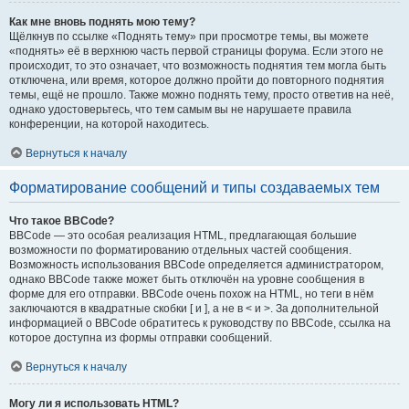
Как мне вновь поднять мою тему?
Щёлкнув по ссылке «Поднять тему» при просмотре темы, вы можете
«поднять» её в верхнюю часть первой страницы форума. Если этого не
происходит, то это означает, что возможность поднятия тем могла быть
отключена, или время, которое должно пройти до повторного поднятия
темы, ещё не прошло. Также можно поднять тему, просто ответив на неё,
однако удостоверьтесь, что тем самым вы не нарушаете правила
конференции, на которой находитесь.
Вернуться к началу
Форматирование сообщений и типы создаваемых тем
Что такое BBCode?
BBCode — это особая реализация HTML, предлагающая большие
возможности по форматированию отдельных частей сообщения.
Возможность использования BBCode определяется администратором,
однако BBCode также может быть отключён на уровне сообщения в
форме для его отправки. BBCode очень похож на HTML, но теги в нём
заключаются в квадратные скобки [ и ], а не в < и >. За дополнительной
информацией о BBCode обратитесь к руководству по BBCode, ссылка на
которое доступна из формы отправки сообщений.
Вернуться к началу
Могу ли я использовать HTML?