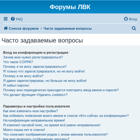
Форумы ЛВК
FAQ
Вход
П
Список форумов
Часто задаваемые вопросы
о
Часто задаваемые вопросы
и
с
Вход на конференцию и регистрация
Зачем мне нужно регистрироваться?
к
Что такое COPPA?
Почему я не могу зарегистрироваться?
Я только что зарегистрировался, но не могу войти!
Почему я не могу войти?
Я давно зарегистрирован, но больше не могу войти!
Я забыл пароль!
Почему мне периодически приходится повторять ввод имени и пароля?
Что делает функция «Удалить cookies»?
Параметры и настройки пользователя
Как мне изменить мои настройки?
Как избежать появления моего имени в списке «Кто сейчас на конференции»?
На конференции неправильное время!
Я изменил часовой пояс, но время всё равно неправильное!
Моего языка нет в списке!
Что означают изображения рядом с моим именем пользователя?
Как мне включить отображение аватары?