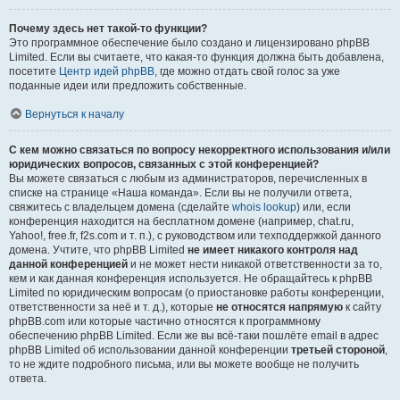
Почему здесь нет такой-то функции?
Это программное обеспечение было создано и лицензировано phpBB
Limited. Если вы считаете, что какая-то функция должна быть добавлена,
посетите
Центр идей phpBB
, где можно отдать свой голос за уже
поданные идеи или предложить собственные.
Вернуться к началу
С кем можно связаться по вопросу некорректного использования и/или
юридических вопросов, связанных с этой конференцией?
Вы можете связаться с любым из администраторов, перечисленных в
списке на странице «Наша команда». Если вы не получили ответа,
свяжитесь с владельцем домена (сделайте
whois lookup
) или, если
конференция находится на бесплатном домене (например, chat.ru,
Yahoo!, free.fr, f2s.com и т. п.), с руководством или техподдержкой данного
домена. Учтите, что phpBB Limited
не имеет никакого контроля над
данной конференцией
и не может нести никакой ответственности за то,
кем и как данная конференция используется. Не обращайтесь к phpBB
Limited по юридическим вопросам (о приостановке работы конференции,
ответственности за неё и т. д.), которые
не относятся напрямую
к сайту
phpBB.com или которые частично относятся к программному
обеспечению phpBB Limited. Если же вы всё-таки пошлёте email в адрес
phpBB Limited об использовании данной конференции
третьей стороной
,
то не ждите подробного письма, или вы можете вообще не получить
ответа.