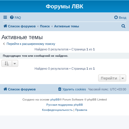
Форумы ЛВК
FAQ
Вход
П
Список форумов
Поиск
Активные темы
о
Активные темы
и
Перейти к расширенному поиску
с
Найдено 0 результатов • Страница
1
из
1
к
Подходящих тем или сообщений не найдено.
Найдено 0 результатов • Страница
1
из
1
Перейти
Список форумов
Удалить cookies
Часовой пояс:
UTC+03:00
Создано на основе
phpBB
® Forum Software © phpBB Limited
Русская поддержка phpBB
Конфиденциальность
|
Правила