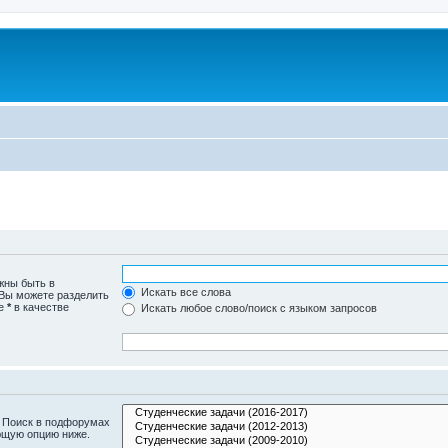
жны быть в
Искать все слова
 Вы можете разделить
те
*
в качестве
Искать любое слово/поиск с языком запросов
. Поиск в подфорумах
ющую опцию ниже.