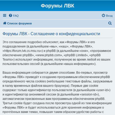
Форумы ЛВК
FAQ
Вход
П
Список форумов
о
Форумы ЛВК - Соглашение о конфиденциальности
и
с
Это соглашение подробно объясняет, как «Форумы ЛВК» и его
подразделения (в дальнейшем «мы», «наш», «Форумы ЛВК»,
к
«https://forum.lvk.cs.msu.ru») и phpBB (в дальнейшем «они», «программное
обеспечение phpBB», «www.phpbb.com», «phpBB Limited», «phpBB
Teams») используют информацию, полученную во время любой из ваших
пользовательских сессий (в дальнейшем «ваша информация»).
Ваша информация собирается двумя способами. Во-первых, просмотр
«Форумы ЛВК» приведёт к созданию программным обеспечением phpBB
определённого числа cookies (небольшие текстовые файлы, загружаемые
в папку временных файлов вашего браузера). Первые две cookie
содержат только идентификатор пользователя (в дальнейшем «user-id»)
и идентификатор анонимной сессии (в дальнейшем «session-id»),
автоматически присвоенные вам программным обеспечением phpBB.
Третья cookie будет создана после просмотра одной из тем конференции
«Форумы ЛВК» и будет использоваться для хранения информации о
прочтённых вами темах, повышая таким образом удобство работы с