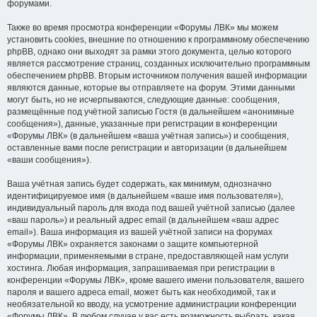
форумами.
Также во время просмотра конференции «Форумы ЛВК» мы можем
установить cookies, внешние по отношению к программному обеспечению
phpBB, однако они выходят за рамки этого документа, целью которого
является рассмотрение страниц, созданных исключительно программным
обеспечением phpBB. Вторым источником получения вашей информации
являются данные, которые вы отправляете на форум. Этими данными
могут быть, но не исчерпываются, следующие данные: сообщения,
размещённые под учётной записью Гостя (в дальнейшем «анонимные
сообщения»), данные, указанные при регистрации в конференции
«Форумы ЛВК» (в дальнейшем «ваша учётная запись») и сообщения,
оставленные вами после регистрации и авторизации (в дальнейшем
«ваши сообщения»).
Ваша учётная запись будет содержать, как минимум, однозначно
идентифицируемое имя (в дальнейшем «ваше имя пользователя»),
индивидуальный пароль для входа под вашей учётной записью (далее
«ваш пароль») и реальный адрес email (в дальнейшем «ваш адрес
email»). Ваша информация из вашей учётной записи на форумах
«Форумы ЛВК» охраняется законами о защите компьютерной
информации, применяемыми в стране, предоставляющей нам услуги
хостинга. Любая информация, запрашиваемая при регистрации в
конференции «Форумы ЛВК», кроме вашего имени пользователя, вашего
пароля и вашего адреса email, может быть как необходимой, так и
необязательной ко вводу, на усмотрение администрации конференции
«Форумы ЛВК». В любом случае у вас есть возможность выбрать, какая