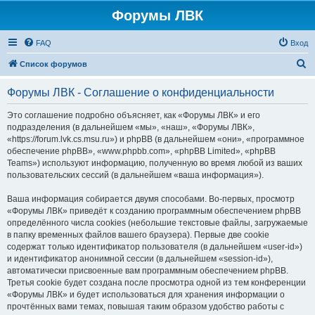
Форумы ЛВК
FAQ
Вход
П
Список форумов
о
Форумы ЛВК - Соглашение о конфиденциальности
и
с
Это соглашение подробно объясняет, как «Форумы ЛВК» и его
подразделения (в дальнейшем «мы», «наш», «Форумы ЛВК»,
к
«https://forum.lvk.cs.msu.ru») и phpBB (в дальнейшем «они», «программное
обеспечение phpBB», «www.phpbb.com», «phpBB Limited», «phpBB
Teams») используют информацию, полученную во время любой из ваших
пользовательских сессий (в дальнейшем «ваша информация»).
Ваша информация собирается двумя способами. Во-первых, просмотр
«Форумы ЛВК» приведёт к созданию программным обеспечением phpBB
определённого числа cookies (небольшие текстовые файлы, загружаемые
в папку временных файлов вашего браузера). Первые две cookie
содержат только идентификатор пользователя (в дальнейшем «user-id»)
и идентификатор анонимной сессии (в дальнейшем «session-id»),
автоматически присвоенные вам программным обеспечением phpBB.
Третья cookie будет создана после просмотра одной из тем конференции
«Форумы ЛВК» и будет использоваться для хранения информации о
прочтённых вами темах, повышая таким образом удобство работы с