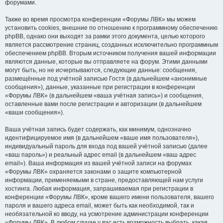
форумами.
Также во время просмотра конференции «Форумы ЛВК» мы можем
установить cookies, внешние по отношению к программному обеспечению
phpBB, однако они выходят за рамки этого документа, целью которого
является рассмотрение страниц, созданных исключительно программным
обеспечением phpBB. Вторым источником получения вашей информации
являются данные, которые вы отправляете на форум. Этими данными
могут быть, но не исчерпываются, следующие данные: сообщения,
размещённые под учётной записью Гостя (в дальнейшем «анонимные
сообщения»), данные, указанные при регистрации в конференции
«Форумы ЛВК» (в дальнейшем «ваша учётная запись») и сообщения,
оставленные вами после регистрации и авторизации (в дальнейшем
«ваши сообщения»).
Ваша учётная запись будет содержать, как минимум, однозначно
идентифицируемое имя (в дальнейшем «ваше имя пользователя»),
индивидуальный пароль для входа под вашей учётной записью (далее
«ваш пароль») и реальный адрес email (в дальнейшем «ваш адрес
email»). Ваша информация из вашей учётной записи на форумах
«Форумы ЛВК» охраняется законами о защите компьютерной
информации, применяемыми в стране, предоставляющей нам услуги
хостинга. Любая информация, запрашиваемая при регистрации в
конференции «Форумы ЛВК», кроме вашего имени пользователя, вашего
пароля и вашего адреса email, может быть как необходимой, так и
необязательной ко вводу, на усмотрение администрации конференции
«Форумы ЛВК». В любом случае у вас есть возможность выбрать, какая