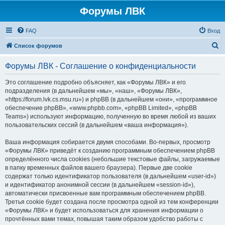
Форумы ЛВК
FAQ
Вход
П
Список форумов
о
Форумы ЛВК - Соглашение о конфиденциальности
и
с
Это соглашение подробно объясняет, как «Форумы ЛВК» и его
подразделения (в дальнейшем «мы», «наш», «Форумы ЛВК»,
к
«https://forum.lvk.cs.msu.ru») и phpBB (в дальнейшем «они», «программное
обеспечение phpBB», «www.phpbb.com», «phpBB Limited», «phpBB
Teams») используют информацию, полученную во время любой из ваших
пользовательских сессий (в дальнейшем «ваша информация»).
Ваша информация собирается двумя способами. Во-первых, просмотр
«Форумы ЛВК» приведёт к созданию программным обеспечением phpBB
определённого числа cookies (небольшие текстовые файлы, загружаемые
в папку временных файлов вашего браузера). Первые две cookie
содержат только идентификатор пользователя (в дальнейшем «user-id»)
и идентификатор анонимной сессии (в дальнейшем «session-id»),
автоматически присвоенные вам программным обеспечением phpBB.
Третья cookie будет создана после просмотра одной из тем конференции
«Форумы ЛВК» и будет использоваться для хранения информации о
прочтённых вами темах, повышая таким образом удобство работы с