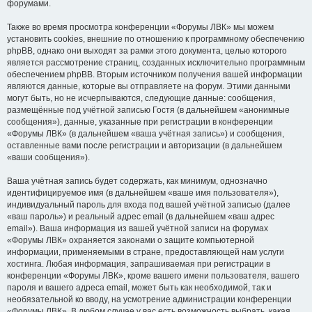
форумами.
Также во время просмотра конференции «Форумы ЛВК» мы можем
установить cookies, внешние по отношению к программному обеспечению
phpBB, однако они выходят за рамки этого документа, целью которого
является рассмотрение страниц, созданных исключительно программным
обеспечением phpBB. Вторым источником получения вашей информации
являются данные, которые вы отправляете на форум. Этими данными
могут быть, но не исчерпываются, следующие данные: сообщения,
размещённые под учётной записью Гостя (в дальнейшем «анонимные
сообщения»), данные, указанные при регистрации в конференции
«Форумы ЛВК» (в дальнейшем «ваша учётная запись») и сообщения,
оставленные вами после регистрации и авторизации (в дальнейшем
«ваши сообщения»).
Ваша учётная запись будет содержать, как минимум, однозначно
идентифицируемое имя (в дальнейшем «ваше имя пользователя»),
индивидуальный пароль для входа под вашей учётной записью (далее
«ваш пароль») и реальный адрес email (в дальнейшем «ваш адрес
email»). Ваша информация из вашей учётной записи на форумах
«Форумы ЛВК» охраняется законами о защите компьютерной
информации, применяемыми в стране, предоставляющей нам услуги
хостинга. Любая информация, запрашиваемая при регистрации в
конференции «Форумы ЛВК», кроме вашего имени пользователя, вашего
пароля и вашего адреса email, может быть как необходимой, так и
необязательной ко вводу, на усмотрение администрации конференции
«Форумы ЛВК». В любом случае у вас есть возможность выбрать, какая