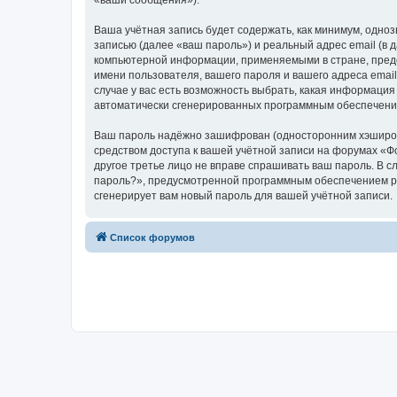
«ваши сообщения»).
Ваша учётная запись будет содержать, как минимум, одн
записью (далее «ваш пароль») и реальный адрес email (в
компьютерной информации, применяемыми в стране, пред
имени пользователя, вашего пароля и вашего адреса emai
случае у вас есть возможность выбрать, какая информация
автоматически сгенерированных программным обеспечени
Ваш пароль надёжно зашифрован (односторонним хэширован
средством доступа к вашей учётной записи на форумах «Фо
другое третье лицо не вправе спрашивать ваш пароль. В с
пароль?», предусмотренной программным обеспечением ph
сгенерирует вам новый пароль для вашей учётной записи.
Список форумов