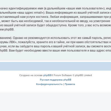
означно идентифицируемое имя (в дальнейшем «ваше имя пользователя»), ин
 дальнейшем «ваш адрес email»). Ваша информация из вашей учётной запис
оставляющей нам услуги хостинга. Любая информация, запрашиваемая при р
l, может быть как необходимой, так и необязательной ко вводу, на усмотре
 из вашей учётной записи будет общедоступна. Кроме того, у вас есть возмож
ем phpBB.
ием). Однако не рекомендуется использовать этот же самый пароль, регист
румы ЛВК», пожалуйста, храните его в тайне, ни при каких обстоятельствах 
лучае, если вы забудете ваш пароль к вашей учётной записи, вы сможете во
pBB. Вам будет необходимо ввести ваше имя пользователя и ваш адрес emai
Создано на основе
phpBB
® Forum Software © phpBB Limited
Русская поддержка phpBB
Конфиденциальность
|
Правила