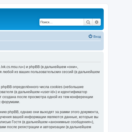
Поиск
Расширенный по
Вход
lvk.cs.msu.ru») и phpBB (в дальнейшем «они»,
я любой из ваших пользовательских сессий (в дальнейшем
phpBB определённого числа cookies (небольшие
ователя (в дальнейшем «user-id») и идентификатор
ет создана после просмотра одной из тем конференции
с форумами.
ию phpBB, однако они выходят за рамки этого документа,
лучения вашей информации являются данные, которые вы
аписью Гостя (в дальнейшем «анонимные сообщения»),
ами после регистрации и авторизации (в дальнейшем