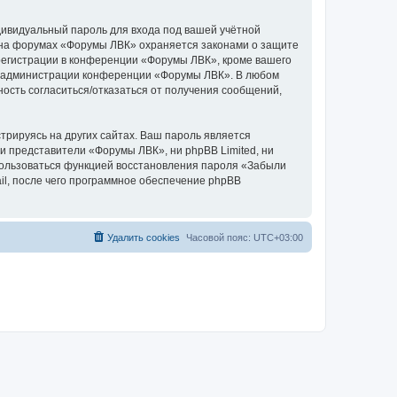
дивидуальный пароль для входа под вашей учётной
и на форумах «Форумы ЛВК» охраняется законами о защите
егистрации в конференции «Форумы ЛВК», кроме вашего
ние администрации конференции «Форумы ЛВК». В любом
ность согласиться/отказаться от получения сообщений,
рируясь на других сайтах. Ваш пароль является
ни представители «Форумы ЛВК», ни phpBB Limited, ни
спользоваться функцией восстановления пароля «Забыли
l, после чего программное обеспечение phpBB
Удалить cookies
Часовой пояс:
UTC+03:00