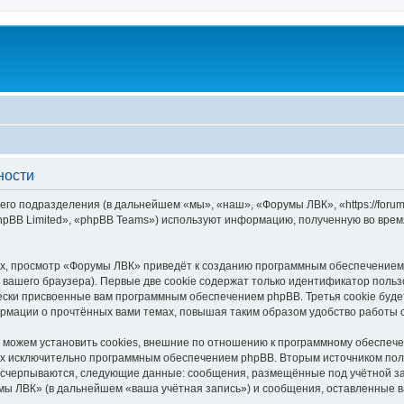
ности
го подразделения (в дальнейшем «мы», «наш», «Форумы ЛВК», «https://forum.
pBB Limited», «phpBB Teams») используют информацию, полученную во врем
х, просмотр «Форумы ЛВК» приведёт к созданию программным обеспечением 
вашего браузера). Первые две cookie содержат только идентификатор польз
чески присвоенные вам программным обеспечением phpBB. Третья cookie буд
рмации о прочтённых вами темах, повышая таким образом удобство работы 
ожем установить cookies, внешние по отношению к программному обеспечен
ных исключительно программным обеспечением phpBB. Вторым источником по
 исчерпываются, следующие данные: сообщения, размещённые под учётной з
мы ЛВК» (в дальнейшем «ваша учётная запись») и сообщения, оставленные в