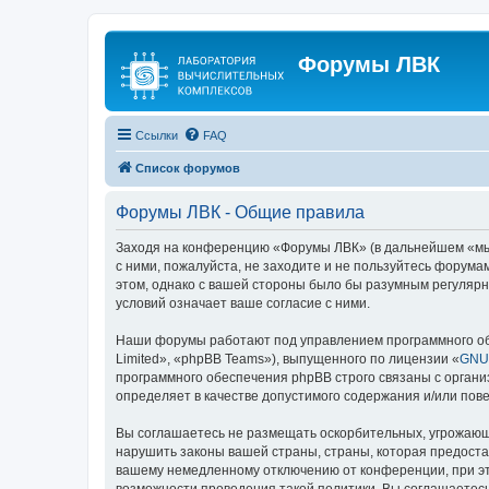
Форумы ЛВК
Ссылки
FAQ
Список форумов
Форумы ЛВК - Общие правила
Заходя на конференцию «Форумы ЛВК» (в дальнейшем «мы», 
с ними, пожалуйста, не заходите и не пользуйтесь форума
этом, однако с вашей стороны было бы разумным регулярн
условий означает ваше согласие с ними.
Наши форумы работают под управлением программного об
Limited», «phpBB Teams»), выпущенного по лицензии «
GNU 
программного обеспечения phpBB строго связаны с органи
определяет в качестве допустимого содержания и/или по
Вы соглашаетесь не размещать оскорбительных, угрожающ
нарушить законы вашей страны, страны, которая предост
вашему немедленному отключению от конференции, при это