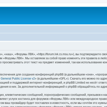
«наш», «Форумы ЛВК», «https://forum.lvk.cs.msu.ru»), вы подтверждаете св
ми «Форумы ЛВК». Мы оставляем за собой право изменять эти правила в любо
о просматривать этот текст на предмет изменений, так как использование
еспечения для создания конференций phpBB (в дальнейшем «они», «програ
General Public License v2
» (в дальнейшем «GPL»). Скачать его можно по адр
зацией и поддержкой интернет-конференций, и phpBB Limited не несёт ответ
ведения в них. За дополнительной информацией о phpBB обращайтесь по адр
их, клеветнических сообщений, порнографических сообщений, призывов к на
авляет услуги хостинга для форумов «Форумы ЛВК» или международное право
м ваш провайдер будет поставлен в известность, если мы сочтём это нужны