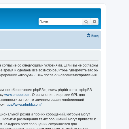
Поиск
Расширенный по
Вход
оё согласие со следующими условиями. Если вы не согласны
е время и сделаем всё возможное, чтобы уведомить вас об
 конференции «Форумы ЛВК» после обновления/исправления
ммное обеспечение phpBB», «www.phpbb.com», «phpBB
есу
www.phpbb.com
. Ограничения лицензии GPL для
ственности за то, что администрация конференций
есу
https://www.phpbb.com/
.
циональной розни и прочих сообщений, которые могут
. Попытки размещения таких сообщений могут привести к
м. IP-адреса всех сообщений сохраняются для