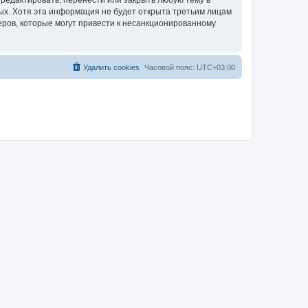
редактировать, перенести или закрыть любую тему в
ных. Хотя эта информация не будет открыта третьим лицам
еров, которые могут привести к несанкционированному
Удалить cookies
Часовой пояс:
UTC+03:00