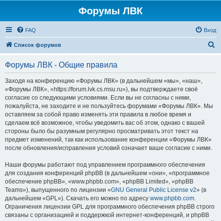
Форумы ЛВК
FAQ
Вход
П
Список форумов
о
Форумы ЛВК - Общие правила
и
с
Заходя на конференцию «Форумы ЛВК» (в дальнейшем «мы», «наш»,
«Форумы ЛВК», «https://forum.lvk.cs.msu.ru»), вы подтверждаете своё
к
согласие со следующими условиями. Если вы не согласны с ними,
пожалуйста, не заходите и не пользуйтесь форумами «Форумы ЛВК». Мы
оставляем за собой право изменять эти правила в любое время и
сделаем всё возможное, чтобы уведомить вас об этом, однако с вашей
стороны было бы разумным регулярно просматривать этот текст на
предмет изменений, так как использование конференции «Форумы ЛВК»
после обновления/исправления условий означает ваше согласие с ними.
Наши форумы работают под управлением программного обеспечения
для создания конференций phpBB (в дальнейшем «они», «программное
обеспечение phpBB», «www.phpbb.com», «phpBB Limited», «phpBB
Teams»), выпущенного по лицензии «
GNU General Public License v2
» (в
дальнейшем «GPL»). Скачать его можно по адресу
www.phpbb.com
.
Ограничения лицензии GPL для программного обеспечения phpBB строго
связаны с организацией и поддержкой интернет-конференций, и phpBB