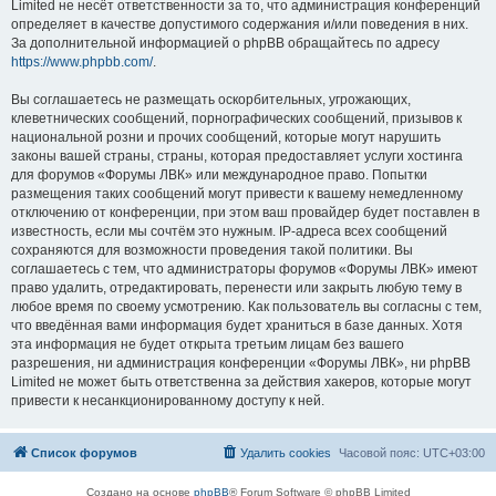
Limited не несёт ответственности за то, что администрация конференций
определяет в качестве допустимого содержания и/или поведения в них.
За дополнительной информацией о phpBB обращайтесь по адресу
https://www.phpbb.com/
.
Вы соглашаетесь не размещать оскорбительных, угрожающих,
клеветнических сообщений, порнографических сообщений, призывов к
национальной розни и прочих сообщений, которые могут нарушить
законы вашей страны, страны, которая предоставляет услуги хостинга
для форумов «Форумы ЛВК» или международное право. Попытки
размещения таких сообщений могут привести к вашему немедленному
отключению от конференции, при этом ваш провайдер будет поставлен в
известность, если мы сочтём это нужным. IP-адреса всех сообщений
сохраняются для возможности проведения такой политики. Вы
соглашаетесь с тем, что администраторы форумов «Форумы ЛВК» имеют
право удалить, отредактировать, перенести или закрыть любую тему в
любое время по своему усмотрению. Как пользователь вы согласны с тем,
что введённая вами информация будет храниться в базе данных. Хотя
эта информация не будет открыта третьим лицам без вашего
разрешения, ни администрация конференции «Форумы ЛВК», ни phpBB
Limited не может быть ответственна за действия хакеров, которые могут
привести к несанкционированному доступу к ней.
Список форумов
Удалить cookies
Часовой пояс:
UTC+03:00
Создано на основе
phpBB
® Forum Software © phpBB Limited