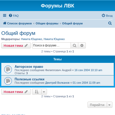
Форумы ЛВК
FAQ
Вход
П
Список форумов
Общие форумы
Общий форум
о
Общий форум
и
Модераторы:
Никита Ющенко
,
Никита Ющенко
с
Поиск
Расширенный пои
Новая тема
к
2 темы • Страница
1
из
1
Темы
Авторское право
Последнее сообщение
Филиппович Андрей
«
16 сен 2004 10:10 am
Ответы:
3
Полезные ссылки
Последнее сообщение
Дмитрий Волканов
«
01 сен 2004 11:09 am
Новая тема
2 темы • Страница
1
из
1
Перейти