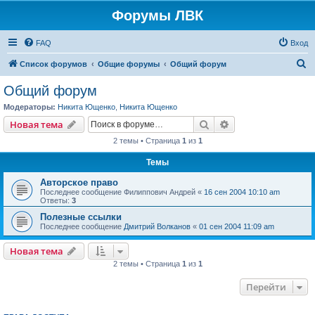
Форумы ЛВК
FAQ
Вход
П
Список форумов
Общие форумы
Общий форум
о
Общий форум
и
Модераторы:
Никита Ющенко
,
Никита Ющенко
с
Поиск
Расширенный пои
Новая тема
к
2 темы • Страница
1
из
1
Темы
Авторское право
Последнее сообщение
Филиппович Андрей
«
16 сен 2004 10:10 am
Ответы:
3
Полезные ссылки
Последнее сообщение
Дмитрий Волканов
«
01 сен 2004 11:09 am
Новая тема
2 темы • Страница
1
из
1
Перейти