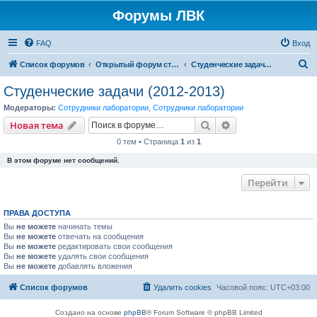
Форумы ЛВК
FAQ
Вход
П
Список форумов
Открытый форум студенческих задач
Студенческие задачи (2012-2013)
о
Студенческие задачи (2012-2013)
и
Модераторы:
Сотрудники лаборатории
,
Сотрудники лаборатории
с
Поиск
Расширенный пои
Новая тема
к
0 тем • Страница
1
из
1
В этом форуме нет сообщений.
Перейти
ПРАВА ДОСТУПА
Вы
не можете
начинать темы
Вы
не можете
отвечать на сообщения
Вы
не можете
редактировать свои сообщения
Вы
не можете
удалять свои сообщения
Вы
не можете
добавлять вложения
Список форумов
Удалить cookies
Часовой пояс:
UTC+03:00
Создано на основе
phpBB
® Forum Software © phpBB Limited