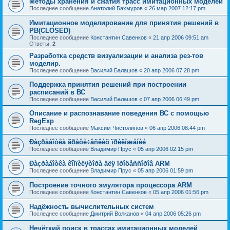
Методы хранения и сжатия трасс имитационных моделей
Последнее сообщение
Анатолий Бахмуров
«
26 мар 2007 12:17 pm
Имитационное моделирование для принятия решений в
РВ(CLOSED)
Последнее сообщение
Константин Савенков
«
21 апр 2006 09:51 am
Ответы:
2
Разработка средств визуализации и анализа рез-тов
моделир.
Последнее сообщение
Василий Балашов
«
20 апр 2006 07:28 pm
Поддержка принятия решений при построении
расписаний в ВС
Последнее сообщение
Василий Балашов
«
07 апр 2006 06:49 pm
Описание и распознавание поведения ВС с помощью
RegExp
Последнее сообщение
Максим Чистолинов
«
06 апр 2006 08:44 pm
Ðàçðàáîòêà ãðàôè÷åñêèõ ïðèëîæåíèé
Последнее сообщение
Владимир Прус
«
05 апр 2006 02:15 pm
Ðàçðàáîòêà êîìïèëÿòîðà äëÿ ïðîöåññîðîâ ARM
Последнее сообщение
Владимир Прус
«
05 апр 2006 01:59 pm
Построение точного эмулятора процессора ARM
Последнее сообщение
Константин Савенков
«
05 апр 2006 01:56 pm
Надёжность вычислительных систем
Последнее сообщение
Дмитрий Волканов
«
04 апр 2006 05:26 pm
Нечёткий поиск в трассах имитационных моделей