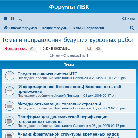
Форумы ЛВК
FAQ
Вход
П
Список форумов
Общие форумы
Темы и направления будущих курсовых работ
о
Темы и направления будущих курсовых работ
и
Поиск
Расширенный пои
Новая тема
с
29 тем • Страница
1
из
1
к
Темы
Средства анализа систем ИТС
Последнее сообщение
Константин Савенков
«
25 мар 2010 12:55 pm
[Информационная безопасность] Безопасность веб-
приложений
Последнее сообщение
Андрей Петухов
«
09 дек 2009 06:37 pm
Методы оптимизации торговых стратегий
Последнее сообщение
Константин Савенков
«
08 дек 2009 02:25 pm
Платформа для динамической верификации
гетерогенных свойств
Последнее сообщение
Константин Савенков
«
08 дек 2009 02:17 pm
Анализ фрактальной структуры временных рядов