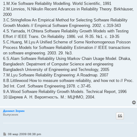
1.M.Xie Software Reliability Modelling. World Scientific, 1991
2.M.Limnios, N.Nikulin Recent Advances in Reliability Theory. Birkhäuser,
2000
3.C.Stringfellow An Empirical Method for Selecting Software Reliability
Growth Models // Empirical Software Engineering. 2002. с.319-343
4.S.Yamada, H.Ohtera Software Reliability Growth Models with Testing
Effort // IEEE Trans. On Reliability. 1986. vol. R-35. №1. с. 19-35
5.C.Huang, M.Lyu A Unified Scheme of Some Nonhomogenous Poisson
Process Models for Software Reliability Estimation // IEEE transactions
on software engineering. 2003. 29. №3.
6.S.Alam Software Reliability Using Markov Chain Usage Model. Dhaka,
Bangladesh: Depatment of Computer Science and engineering
Bangladesh University of Engineering and Technology, 2005
7.M.Lyu Software Reliability Engineering: A Roadmap. 2007
8.B.Littlewood How to measure software reliability, and how not to // Proc.
3rd Int. Conf. Software Engineering.1978. с.37-45.
9.A.Wood Software Reliability Growth Models. Technical Report, 1996
10.Ширяев А. Н. Вероятность. М.: МЦНМО, 2004.
Даниил Зорин
Выпускник
С
08 мар 2009 08:38 pm