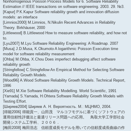
Nonhomogenous Poisson Process Models for 6. Software Reliability
Estimation // IEEE transactions on software engineering. 2003. 29. №3.
[Kapur] P.K.Kapur Software reliability growth and innovation diffusion
models: an interface
[Limnios2000] M.Limnios, N.Nikulin Recent Advances in Reliability
Theory. Birkhäuser, 2000
[Littlewood] B.Littlewood How to measure software reliability, and how not
to.
[Lyu2007] M.Lyu Software Reliability Engineering: A Roadmap. 2007
[Musa] J.D.Musa, K.Okumoto A logarithmic Poisson Execution time
model for software reliability measurement
[Ohba] M.Ohba, X.Chou Does imperfect debugging affect software
reliability growth
[Stringfellow] C.Stringfellow An Empirical Method for Selecting Software
Reliability Growth Models.
[Wood96] A.Wood Software Reliability Growth Models. Technical Report,
1996
[Xie91] M.Xie Software Reliability Modelling. World Scientific, 1991
[Yamada] S.Yamada, H.Ohtera Software Reliability Growth Models with
Testing Effort.
[Ширяев2004] Ширяев А. Н. Вероятность. М.: МЦНМО, 2004.
[得能2006] 得能貢一、山田茂 マルコフモデルに基づくソフトウェアの
運用信頼性評価法と最適リリース問題への応用。 鳥取大学工学部社会
開発システム工学科、２００６．
[梅田2008] 梅田浩志 信頼度成長モデルを用いての信頼度成長曲線の作