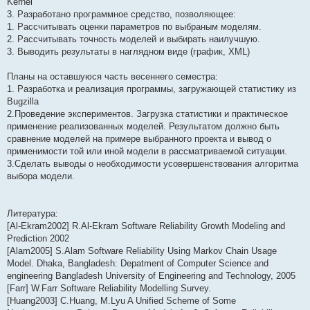
Kernel
3. Разработано программное средство, позволяющее:
1. Рассчитывать оценки параметров по выбраным моделям.
2. Рассчитывать точность моделей и выбирать наилучшую.
3. Выводить результаты в наглядном виде (график, XML)
Планы на оставшуюся часть весеннего семестра:
1. Разработка и реализация программы, загружающей статистику из
Bugzilla
2.Проведение экспериментов. Загрузка статистики и практическое
применение реализованных моделей. Результатом должно быть
сравнение моделей на примере выбранного проекта и вывод о
применимости той или иной модели в рассматриваемой ситуации.
3.Сделать выводы о необходимости усовершенствования алгоритма
выбора модели.
Литература:
[Al-Ekram2002] R.Al-Ekram Software Reliability Growth Modeling and
Prediction 2002
[Alam2005] S.Alam Software Reliability Using Markov Chain Usage
Model. Dhaka, Bangladesh: Depatment of Computer Science and
engineering Bangladesh University of Engineering and Technology, 2005
[Farr] W.Farr Software Reliability Modelling Survey.
[Huang2003] C.Huang, M.Lyu A Unified Scheme of Some