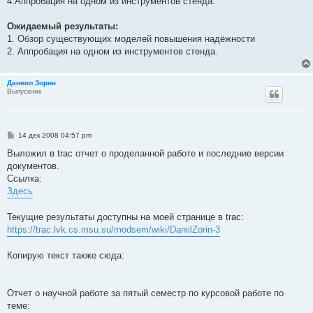
4.Аппробация на одном из инструментов стенда.
Ожидаемый результаты:
1. Обзор существующих моделей повышения надёжности
2. Аппробация на одном из инструментов стенда.
Даниил Зорин
Выпускник
С
14 дек 2008 04:57 pm
о
о
Выложил в trac отчет о проделанной работе и последние версии
б
документов.
щ
е
Ссылка:
н
Здесь
и
е
Текущие результаты доступны на моей странице в trac:
https://trac.lvk.cs.msu.su/modsem/wiki/DaniilZorin-3
Копирую текст также сюда:
Отчет о научной работе за пятый семестр по курсовой работе по
теме: