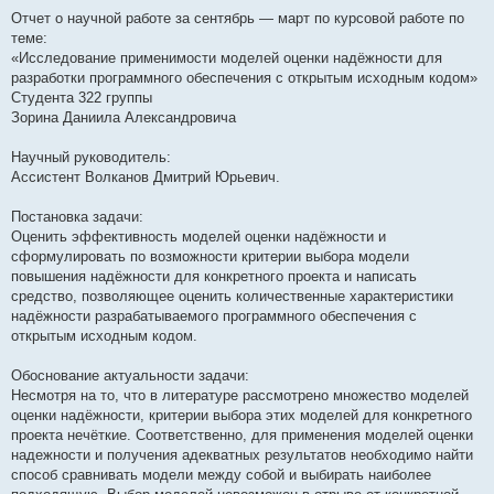
о
о
Отчет о научной работе за сентябрь — март по курсовой работе по
б
теме:
щ
е
«Исследование применимости моделей оценки надёжности для
н
разработки программного обеспечения с открытым исходным кодом»
и
е
Студента 322 группы
Зорина Даниила Александровича
Научный руководитель:
Ассистент Волканов Дмитрий Юрьевич.
Постановка задачи:
Оценить эффективность моделей оценки надёжности и
сформулировать по возможности критерии выбора модели
повышения надёжности для конкретного проекта и написать
средство, позволяющее оценить количественные характеристики
надёжности разрабатываемого программного обеспечения с
открытым исходным кодом.
Обоснование актуальности задачи:
Несмотря на то, что в литературе рассмотрено множество моделей
оценки надёжности, критерии выбора этих моделей для конкретного
проекта нечёткие. Соответственно, для применения моделей оценки
надежности и получения адекватных результатов необходимо найти
способ сравнивать модели между собой и выбирать наиболее