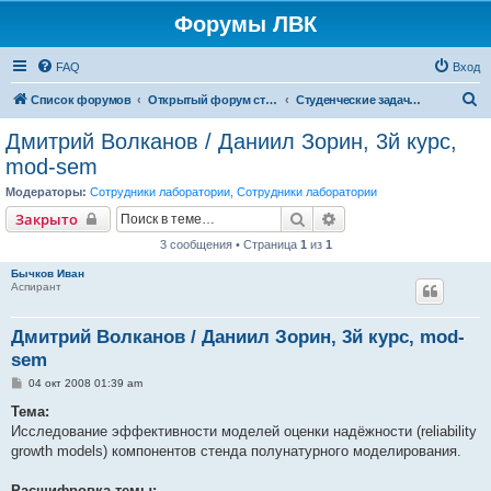
Форумы ЛВК
FAQ
Вход
П
Список форумов
Открытый форум студенческих задач
Студенческие задачи (2008-2009)
о
Дмитрий Волканов / Даниил Зорин, 3й курс,
и
mod-sem
с
Модераторы:
Сотрудники лаборатории
,
Сотрудники лаборатории
к
Поиск
Расширенный поиск
Закрыто
3 сообщения • Страница
1
из
1
Бычков Иван
Аспирант
Дмитрий Волканов / Даниил Зорин, 3й курс, mod-
sem
С
04 окт 2008 01:39 am
о
о
Тема:
б
Исследование эффективности моделей оценки надёжности (reliability
щ
е
growth models) компонентов стенда полунатурного моделирования.
н
и
е
Расшифровка темы: