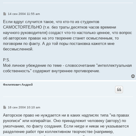
С
14 сен 2004 11:55 am
о
о
Если вдруг случится такое, что кто-то из студентов
б
САМОСТОЯТЕЛЬНО (т.е. без траты десятков часов времени
щ
е
научного руководителя) создаст что-то настолько ценное, что вопрос
н
об авторских правах на это творение станет осмысленным, то
и
е
поговорим по факту. А до той поры постановка кажется мне
бессмысленной.
P.S.
Моё личное убеждение по теме - словосочетание "интеллектуальная
собственность" содержит внутреннее противоречие.
Филиппович Андрей
С
16 сен 2004 10:10 am
о
о
Авторское право не нуждается ни в каких надписях типа "на правах
б
рукописи" или копирайтах. Оно принадлежит человеку (автору) по
щ
е
умолчанию, по факту создания. Если нигде и никак не указывается
н
разделение работ при коллективном творчестве (например,
и