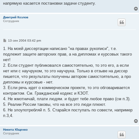
напрямую касается постановки задачи студенту.
Дмитрий Козлов
Сотрудник
С
13 сен 2004 03:42 pm
о
о
1. На моей диссертации написано "на правах рукописи", т.е.
б
подлежит защите авторских прав, а на дипломах и курсовых такого
щ
е
нет!
н
2. Если студент публиковался самостоятельно, то это его, а если
и
е
нет или с научруком, то это научрука. Только в отзыве на диссер
пишется, что результаты получены автором самостоятельно, а про
дипломы и курсовые - нет.
3. Если речь идет о коммерческом проекте, то это обговаривается
контрактом. См. Гражданский кодекс и КЗОТ.
4. Не жмотничай, плати людям. и будет тебе любое право (см п.3).
5. Реалии России таковы, что на все это люди плюют.
6. Не злоупотребляй п. 5. Старайся поступать по совести, например
п.3,4.
Никита Ющенко
Сотрудник