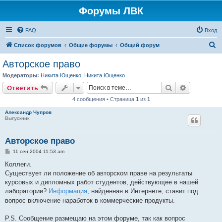
Форумы ЛВК
FAQ
Вход
П
Список форумов
Общие форумы
Общий форум
о
Авторское право
и
Модераторы:
Никита Ющенко
,
Никита Ющенко
с
Поиск
Расширен
Ответить
к
4 сообщения • Страница
1
из
1
Александр Чупров
Выпускник
Авторское право
С
11 сен 2004 11:53 am
о
о
Коллеги.
б
Существует ли положение об авторском праве на результаты
щ
е
курсовых и дипломных работ студентов, действующее в нашей
н
лаборатории?
Информация
, найденная в Интернете, ставит под
и
е
вопрос включение наработок в коммерческие продукты.
P.S. Сообщение размещаю на этом форуме, так как вопрос